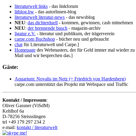
literaturwelt links
- das linkforum
litblog.bw
- das autorInnen-blog
literaturwelt literatur-news
- das newsblog
NEU
:
das dichterduell
- kommen, gewinnen, cash mitnehmen
NEU
:
der brennende busch
- magazin-archiv
ligatur e.V.
- literatur und publikum, der trägerverein
carpe.com Buchshop
- bücher neu und gebraucht
chat
für Literaturwelt und Carpe.]
Homepage
des Webmasters, der für Geld immer mal wieder zu h
Mail und wir besprechen das.]
Gäste:
Aquarium: Novalis im Netz (= Friedrich von Hardenberg)
carpe.com unterstützt das Projekt mit Webspace und Traffic
Kontakt / Impressum
:
Oliver Gassner (ViSdM)
Kehlhof 6a
D-78256 Steissslingen
tel +49 179 297 234 2
e-mail:
kontakt / literaturwelt