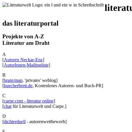
litera
das literaturportal
Projekte von A-Z
Literatur am Draht
A
[
Autoren Neckar-Enz
]
[
AutorInnen-Mailingliste
]
B
[
brain/map
, 'privates' weblog]
[
buecherbrett.de
, Kostenloses Autoren- und Buch-PR]
C
[
carpe.com - literatur online
]
[
chat
für Literaturwelt und Carpe.]
D
[
dichterduell
- autorenwettbewerb]
E