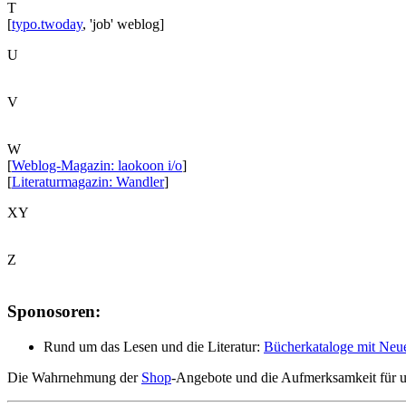
T
[
typo.twoday
, 'job' weblog]
U
V
W
[
Weblog-Magazin: laokoon i/o
]
[
Literaturmagazin: Wandler
]
XY
Z
Sponosoren:
Rund um das Lesen und die Literatur:
Bücherkataloge mit Neue
Die Wahrnehmung der
Shop
-Angebote und die Aufmerksamkeit für un