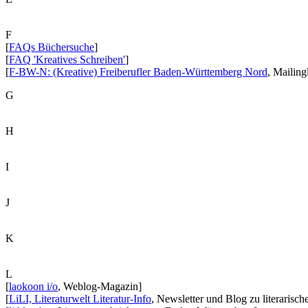
F
[
FAQs Büchersuche
]
[
FAQ 'Kreatives Schreiben'
]
[
F-BW-N: (Kreative) Freiberufler Baden-Württemberg Nord
, Mailingl
G
H
I
J
K
L
[
laokoon i/o
, Weblog-Magazin]
[
LiLI, Literaturwelt Literatur-Info
, Newsletter und Blog zu literaris