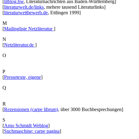
[
litblog.bw
, Literaturnachrichten aus Baden-Württemberg]
[
literaturwelt.de/links
, mehere tausend Literaturlinks]
[
literaturwettbewerb.de
, Ettlingen 1999]
M
[
Mailingliste Netzliteratur
]
N
[
Netzliteratur.de
]
O
P
[
Pressetexte, eigene
]
Q
R
[
Rezensionen (carpe librum)
, über 3000 Buchbesprechungen]
S
[
Arno Schmidt Weblog
]
[
Suchmaschine: carpe pagina
]