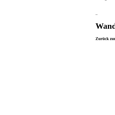
..
Wandl
Zurück z