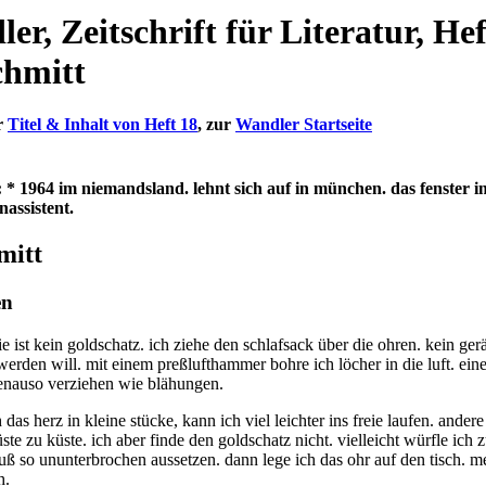
er, Zeitschrift für Literatur, Hef
chmitt
r
Titel & Inhalt von Heft 18
, zur
Wandler Startseite
 * 1964 im niemandsland. lehnt sich auf in münchen. das fenster im
assistent.
mitt
en
e ist kein goldschatz. ich ziehe den schlafsack über die ohren. kein ger
erden will. mit einem preßlufthammer bohre ich löcher in die luft. eine
enauso verziehen wie blähungen.
 das herz in kleine stücke, kann ich viel leichter ins freie laufen. ander
ste zu küste. ich aber finde den goldschatz nicht. vielleicht würfle ich z
ß so ununterbrochen aussetzen. dann lege ich das ohr auf den tisch. me
h.