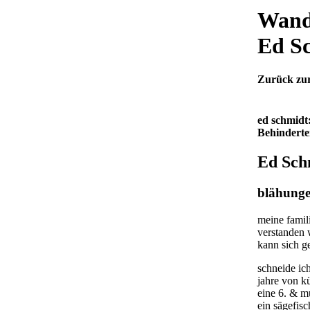
Wandl
Ed S
Zurück zu
ed schmidt:
Behinderten
Ed Sch
blähung
meine famili
verstanden w
kann sich g
schneide ich
jahre von kü
eine 6. & mu
ein sägefisc