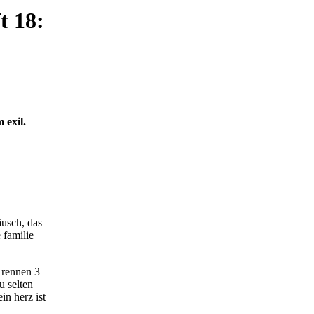
t 18:
 exil.
äusch, das
 familie
e rennen 3
u selten
in herz ist